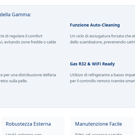
e della Gamma:
Funzione Auto-Cleaning
e di regolare il comfort
Un ciclo di asciugatura forzata che el
vi, evitando zone fredde o calde
dello scambiatore, prevenendo cattiv
Gas R32 & WiFi Ready
 per una distribuzione dell’aria
Utilizzo di refrigerante a basso imp
tto sulla pelle.
per il controllo remoto tramite sma
Robustezza Esterna
Manutenzione Facile
Unità esterne con
Filtri ad accesso rapido