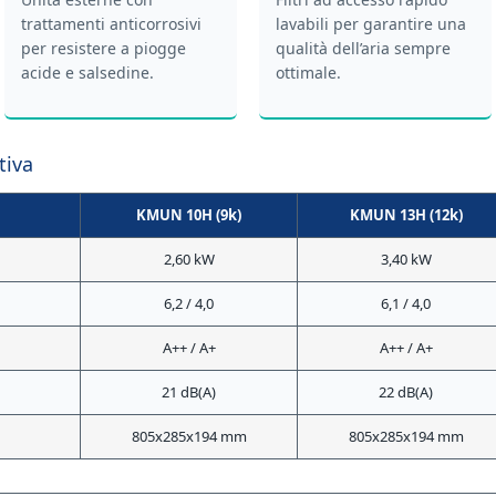
trattamenti anticorrosivi
lavabili per garantire una
per resistere a piogge
qualità dell’aria sempre
acide e salsedine.
ottimale.
tiva
KMUN 10H (9k)
KMUN 13H (12k)
2,60 kW
3,40 kW
6,2 / 4,0
6,1 / 4,0
A++ / A+
A++ / A+
21 dB(A)
22 dB(A)
805x285x194 mm
805x285x194 mm