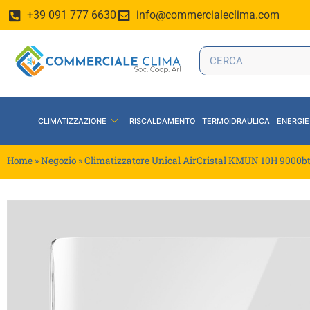
+39 091 777 6630
info@commercialeclima.com
CLIMATIZZAZIONE
RISCALDAMENTO
TERMOIDRAULICA
ENERGIE
Home
»
Negozio
»
Climatizzatore Unical AirCristal KMUN 10H 9000b