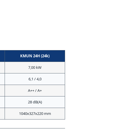
KMUN 24H (24k)
7,00 kW
6,1 / 4,0
A++ / A+
28 dB(A)
1040x327x220 mm