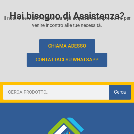
Hai bisogno di Assistenza?
Il nostro servizio Assistenza agli acquisti e sempre attivo per
venire incontro alle tue necessità.
CHIAMA ADESSO
CONTATTACI SU WHATSAPP
Cerca