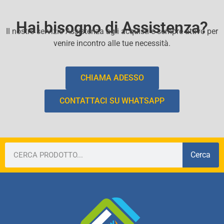
Hai bisogno di Assistenza?
Il nostro servizio Assistenza agli acquisti e sempre attivo per
venire incontro alle tue necessità.
CHIAMA ADESSO
CONTATTACI SU WHATSAPP
Cerca