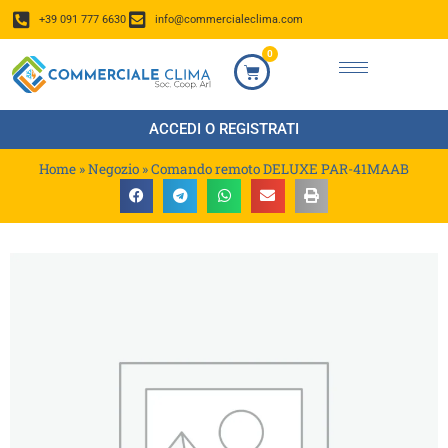
+39 091 777 6630
info@commercialeclima.com
0
ACCEDI O REGISTRATI
Home
»
Negozio
»
Comando remoto DELUXE PAR-41MAAB