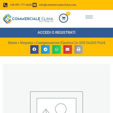
+39 091 777 6630
info@commercialeclima.com
0
ACCEDI O REGISTRATI
Home
»
Negozio
»
Compensatore Elastico Ce-200 Dn200 Pn16