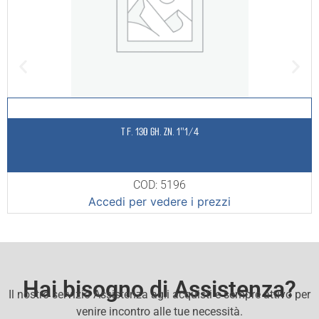
T F. 130 GH. ZN. 1″1/4
COD: 5196
Accedi per vedere i prezzi
Hai bisogno di Assistenza?
Il nostro servizio Assistenza agli acquisti e sempre attivo per
venire incontro alle tue necessità.