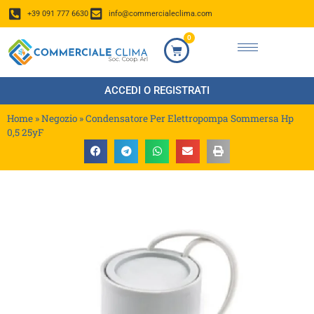
+39 091 777 6630
info@commercialeclima.com
0
ACCEDI O REGISTRATI
Home
»
Negozio
»
Condensatore Per Elettropompa Sommersa Hp
0,5 25yF