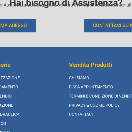
Hai bisogno di Assistenza?
io Assistenza agli acquisti e sempre attivo per venire incontro al
AMA ADESSO
CONTATTACI SU
orie
Vendita Prodotti
IZZAZIONE
CHI SIAMO
LDAMENTO
FISSA APPUNTAMENTO
ENDIO
TERMINI E CONDIZIONE DI VENDI
AZIONE
PRIVACY & COOKIE POLICY
DRAULICA
CONTATTACI
ICO