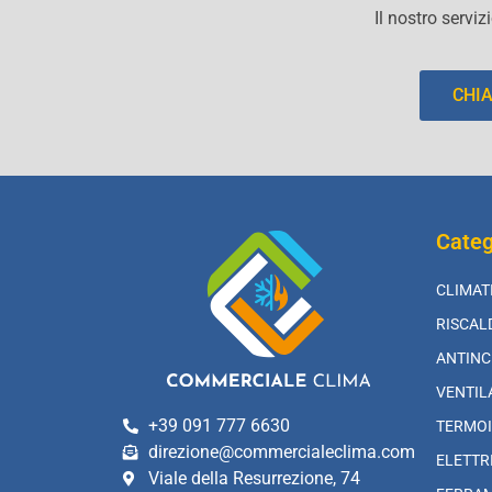
Il nostro serviz
CHI
Categ
CLIMAT
RISCA
ANTINC
VENTIL
+39 091 777 6630
TERMOI
direzione@commercialeclima.com
ELETTR
Viale della Resurrezione, 74