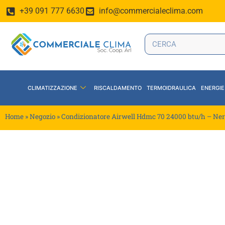
+39 091 777 6630
info@commercialeclima.com
CLIMATIZZAZIONE
RISCALDAMENTO
TERMOIDRAULICA
ENERGIE
Home
»
Negozio
»
Condizionatore Airwell Hdmc 70 24000 btu/h – Ne