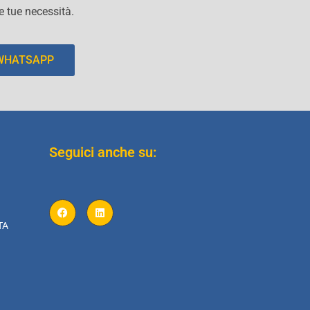
le tue necessità.
 WHATSAPP
Seguici anche su:
TA