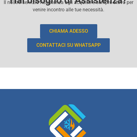
Hai bisogno di Assistenza?
Il nostro servizio Assistenza agli acquisti e sempre attivo per
venire incontro alle tue necessità.
CHIAMA ADESSO
CONTATTACI SU WHATSAPP