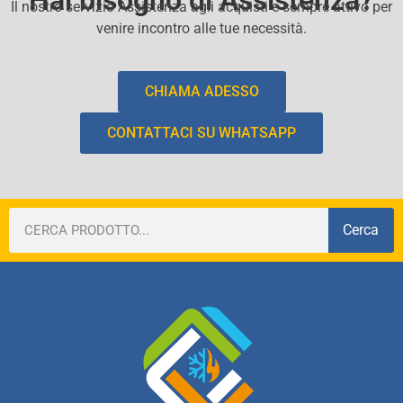
Hai bisogno di Assistenza?
Il nostro servizio Assistenza agli acquisti e sempre attivo per
venire incontro alle tue necessità.
CHIAMA ADESSO
CONTATTACI SU WHATSAPP
Cerca