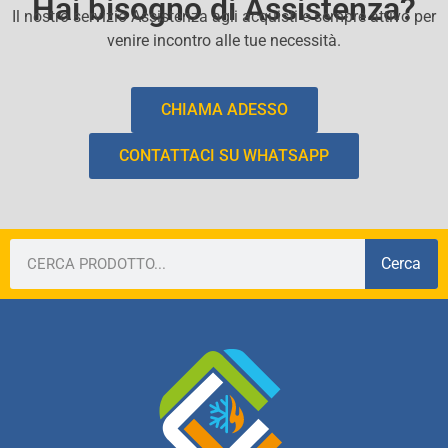
Hai bisogno di Assistenza?
Il nostro servizio Assistenza agli acquisti e sempre attivo per
venire incontro alle tue necessità.
CHIAMA ADESSO
CONTATTACI SU WHATSAPP
Cerca