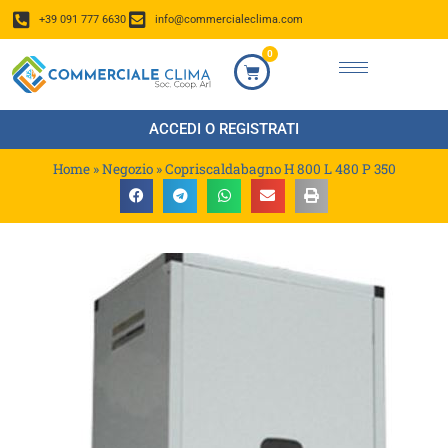
+39 091 777 6630
info@commercialeclima.com
0
ACCEDI O REGISTRATI
Home
»
Negozio
»
Copriscaldabagno H 800 L 480 P 350