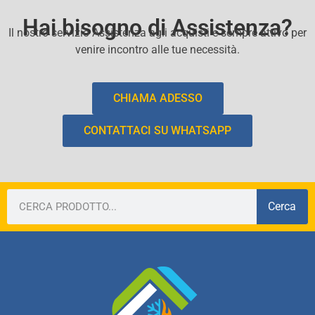
Hai bisogno di Assistenza?
Il nostro servizio Assistenza agli acquisti e sempre attivo per
venire incontro alle tue necessità.
CHIAMA ADESSO
CONTATTACI SU WHATSAPP
Cerca