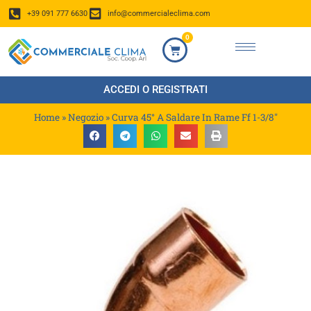
+39 091 777 6630
info@commercialeclima.com
0
ACCEDI O REGISTRATI
Home
»
Negozio
»
Curva 45° A Saldare In Rame Ff 1-3/8″