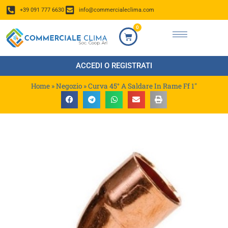
+39 091 777 6630
info@commercialeclima.com
0
ACCEDI O REGISTRATI
Home
»
Negozio
»
Curva 45° A Saldare In Rame Ff 1″