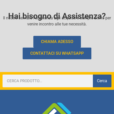
Hai bisogno di Assistenza?
Il nostro servizio Assistenza agli acquisti e sempre attivo per
venire incontro alle tue necessità.
CHIAMA ADESSO
CONTATTACI SU WHATSAPP
Cerca