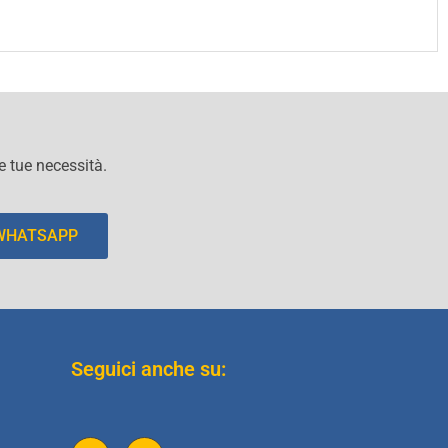
le tue necessità.
 WHATSAPP
Seguici anche su: