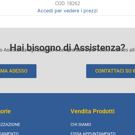
COD: 18262
Accedi per vedere i prezzi
Hai bisogno di Assistenza?
io Assistenza agli acquisti e sempre attivo per venire incontro al
AMA ADESSO
CONTATTACI SU
orie
Vendita Prodotti
IZZAZIONE
CHI SIAMO
LDAMENTO
FISSA APPUNTAMENTO