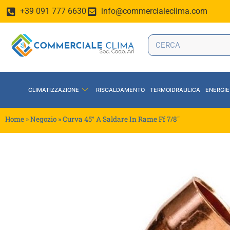
+39 091 777 6630
info@commercialeclima.com
CLIMATIZZAZIONE
RISCALDAMENTO
TERMOIDRAULICA
ENERGIE
Home
»
Negozio
»
Curva 45° A Saldare In Rame Ff 7/8″