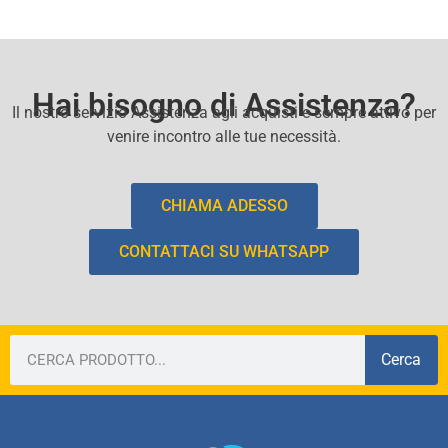
Hai bisogno di Assistenza?
Il nostro servizio Assistenza agli acquisti e sempre attivo per
venire incontro alle tue necessità.
CHIAMA ADESSO
CONTATTACI SU WHATSAPP
Cerca