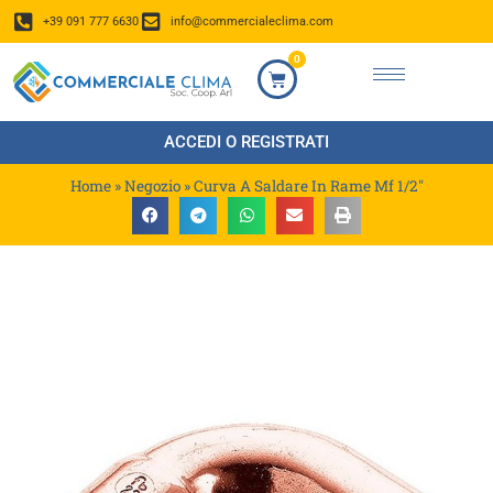
+39 091 777 6630
info@commercialeclima.com
0
ACCEDI O REGISTRATI
Home
»
Negozio
»
Curva A Saldare In Rame Mf 1/2″