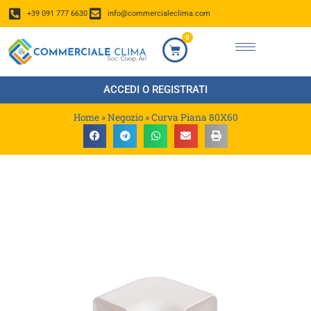
+39 091 777 6630
info@commercialeclima.com
0
ACCEDI O REGISTRATI
Home
»
Negozio
»
Curva Piana 80X60