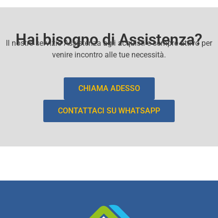
Hai bisogno di Assistenza?
Il nostro servizio Assistenza agli acquisti e sempre attivo per
venire incontro alle tue necessità.
CHIAMA ADESSO
CONTATTACI SU WHATSAPP