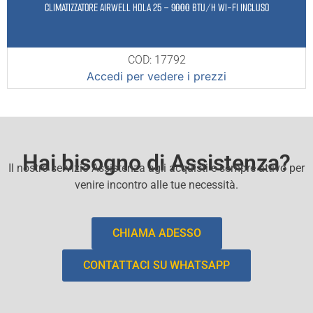
CLIMATIZZATORE AIRWELL HDLA 25 – 9000 BTU/H WI-FI INCLUSO
COD: 17792
Accedi per vedere i prezzi
Hai bisogno di Assistenza?
Il nostro servizio Assistenza agli acquisti e sempre attivo per
venire incontro alle tue necessità.
CHIAMA ADESSO
CONTATTACI SU WHATSAPP