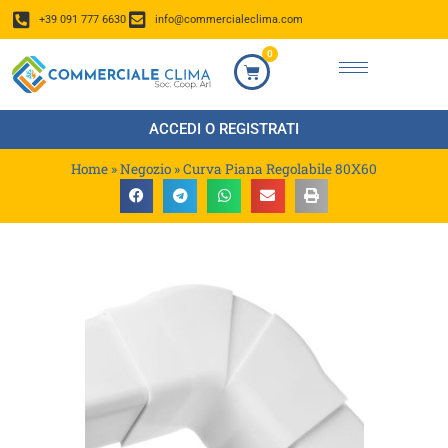
+39 091 777 6630
info@commercialeclima.com
0
ACCEDI O REGISTRATI
Home
»
Negozio
»
Curva Piana Regolabile 80X60