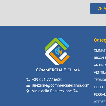
CHI
Categ
CLIMAT
RISCA
ANTINC
VENTIL
+39 091 777 6630
TERMOI
direzione@commercialeclima.com
ELETTR
Viale della Resurrezione, 74
FERRA
ATTREZ