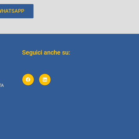
 WHATSAPP
Seguici anche su:
TA