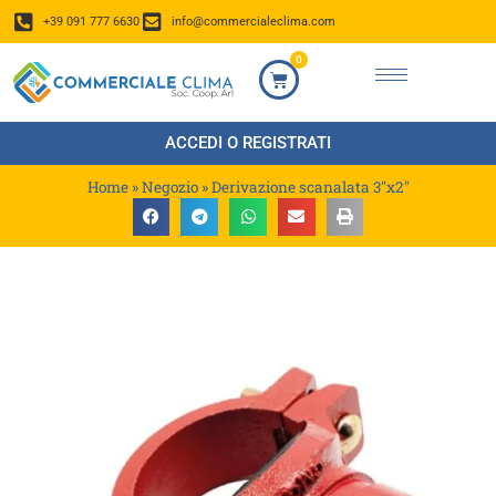
+39 091 777 6630
info@commercialeclima.com
0
ACCEDI O REGISTRATI
Home
»
Negozio
»
Derivazione scanalata 3″x2″