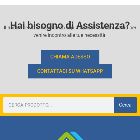
Hai bisogno di Assistenza?
Il nostro servizio Assistenza agli acquisti e sempre attivo per
venire incontro alle tue necessità.
CHIAMA ADESSO
CONTATTACI SU WHATSAPP
Cerca