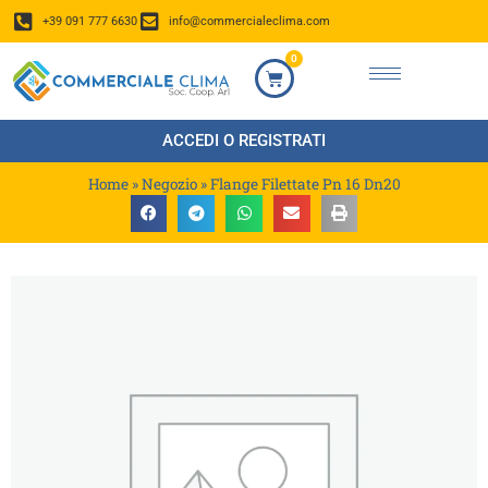
+39 091 777 6630
info@commercialeclima.com
0
ACCEDI O REGISTRATI
Home
»
Negozio
»
Flange Filettate Pn 16 Dn20