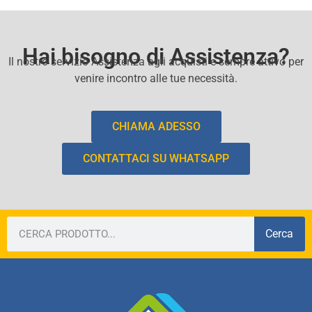
Hai bisogno di Assistenza?
Il nostro servizio Assistenza agli acquisti e sempre attivo per
venire incontro alle tue necessità.
CHIAMA ADESSO
CONTATTACI SU WHATSAPP
Cerca