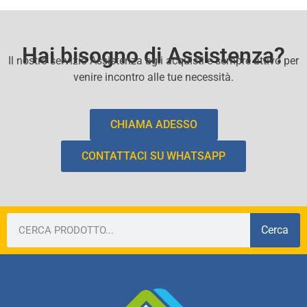
Hai bisogno di Assistenza?
Il nostro servizio Assistenza agli acquisti e sempre attivo per
venire incontro alle tue necessità.
CHIAMA ADESSO
CONTATTACI SU WHATSAPP
Cerca