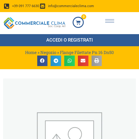
+39 091 777 6630
info@commercialeclima.com
0
ACCEDI O REGISTRATI
Home
»
Negozio
»
Flange Filettate Pn 16 Dn50