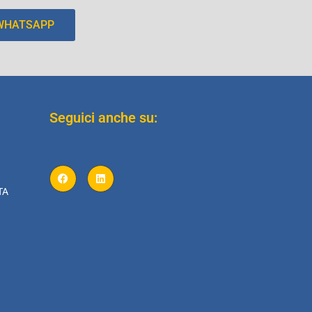
 WHATSAPP
Seguici anche su:
TA