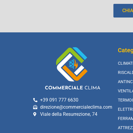
CHI
Categ
CLIMAT
RISCA
ANTINC
VENTIL
+39 091 777 6630
TERMOI
direzione@commercialeclima.com
ELETTR
Viale della Resurrezione, 74
FERRA
ATTREZ