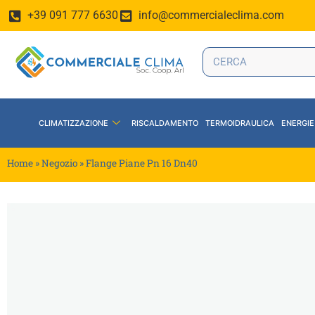
+39 091 777 6630
info@commercialeclima.com
CLIMATIZZAZIONE
RISCALDAMENTO
TERMOIDRAULICA
ENERGIE
Home
»
Negozio
»
Flange Piane Pn 16 Dn40