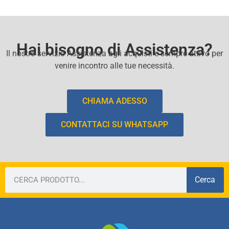
Hai bisogno di Assistenza?
Il nostro servizio Assistenza agli acquisti e sempre attivo per
venire incontro alle tue necessità.
CHIAMA ADESSO
CONTATTACI SU WHATSAPP
Cerca