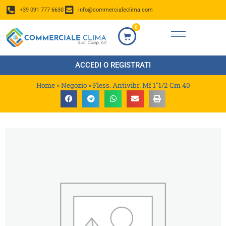
+39 091 777 6630
info@commercialeclima.com
0
ACCEDI O REGISTRATI
Home
»
Negozio
»
Fless. Antivibr. Mf 1″1/2 Cm 40