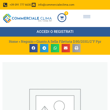
+39 091 777 6630
info@commercialeclima.com
0
ACCEDI O REGISTRATI
Home
»
Negozio
»
Giunto A Sella Filettata D.90/20X1/2″F Ppr