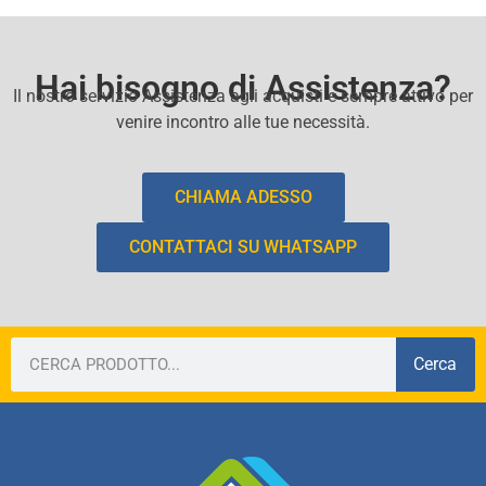
Hai bisogno di Assistenza?
Il nostro servizio Assistenza agli acquisti e sempre attivo per
venire incontro alle tue necessità.
CHIAMA ADESSO
CONTATTACI SU WHATSAPP
Cerca