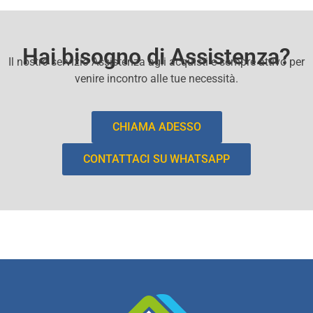
Hai bisogno di Assistenza?
Il nostro servizio Assistenza agli acquisti e sempre attivo per
venire incontro alle tue necessità.
CHIAMA ADESSO
CONTATTACI SU WHATSAPP