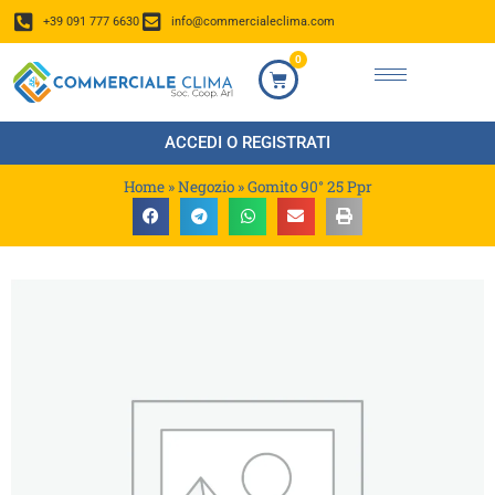
+39 091 777 6630
info@commercialeclima.com
0
ACCEDI O REGISTRATI
Home
»
Negozio
»
Gomito 90° 25 Ppr