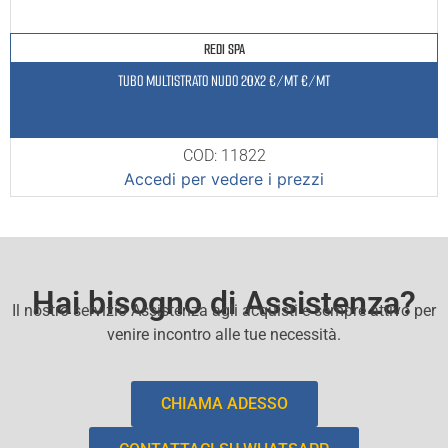
REDI SPA
TUBO MULTISTRATO NUDO 20X2 €/MT €/MT
COD: 11822
Accedi per vedere i prezzi
Hai bisogno di Assistenza?
Il nostro servizio Assistenza agli acquisti e sempre attivo per
venire incontro alle tue necessità.
CHIAMA ADESSO