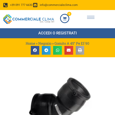
+39 091 777 6630
info@commercialeclima.com
0
ACCEDI O REGISTRATI
Home
»
Negozio
»
Gomito A 45° Pe Ef 90