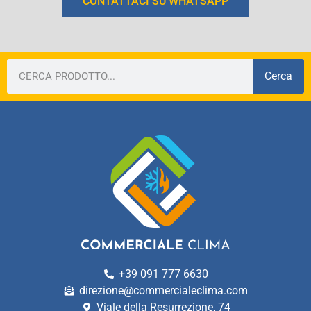
CONTATTACI SU WHATSAPP
Cerca
+39 091 777 6630
direzione@commercialeclima.com
Viale della Resurrezione, 74