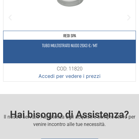
REDI SPA
TUBO MULTISTRATO NUDO 26X3 €/MT
COD: 11820
Accedi per vedere i prezzi
Hai bisogno di Assistenza?
Il nostro servizio Assistenza agli acquisti e sempre attivo per
venire incontro alle tue necessità.