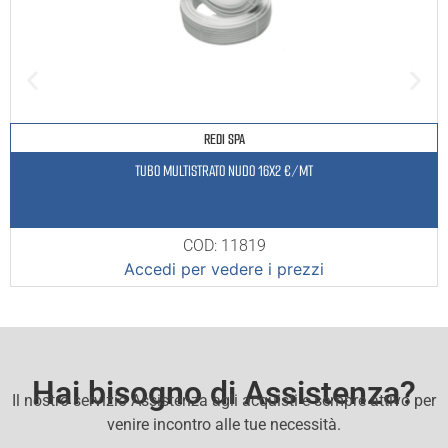
REDI SPA
TUBO MULTISTRATO NUDO 16X2 €/MT
COD: 11819
Accedi per vedere i prezzi
Hai bisogno di Assistenza?
Il nostro servizio Assistenza agli acquisti e sempre attivo per
venire incontro alle tue necessità.