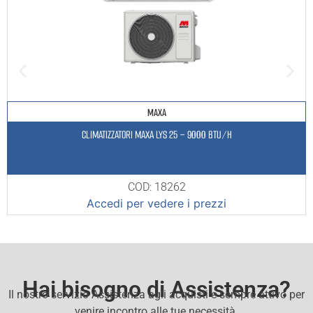
MAXA
CLIMATIZZATORI MAXA LYS 25 – 9000 BTU/H
COD: 18262
Accedi per vedere i prezzi
Hai bisogno di Assistenza?
Il nostro servizio Assistenza agli acquisti e sempre attivo per
venire incontro alle tue necessità.