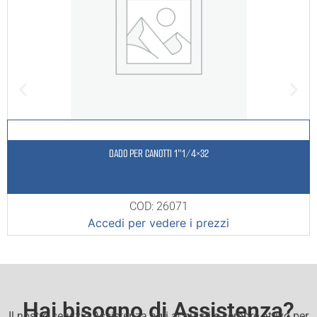
DADO PER CANOTTI 1″1/4×32
COD: 26071
Accedi per vedere i prezzi
Hai bisogno di Assistenza?
Il nostro servizio Assistenza agli acquisti e sempre attivo per