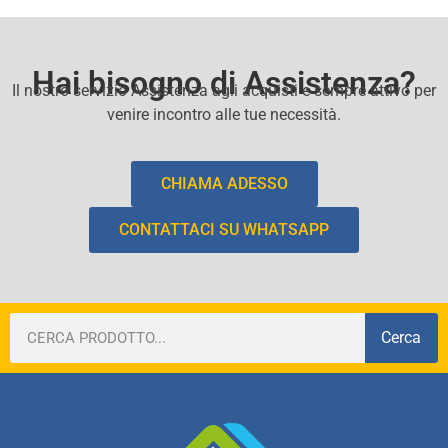
Hai bisogno di Assistenza?
Il nostro servizio Assistenza agli acquisti e sempre attivo per
venire incontro alle tue necessità.
CHIAMA ADESSO
CONTATTACI SU WHATSAPP
Cerca