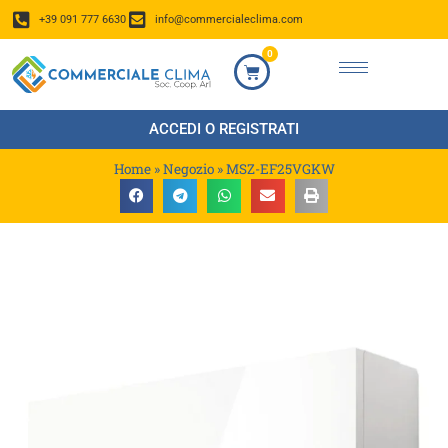
+39 091 777 6630
info@commercialeclima.com
0
ACCEDI O REGISTRATI
Home
»
Negozio
»
MSZ-EF25VGKW