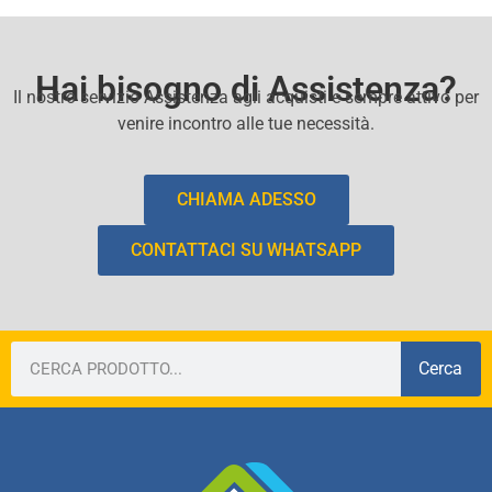
Hai bisogno di Assistenza?
Il nostro servizio Assistenza agli acquisti e sempre attivo per
venire incontro alle tue necessità.
CHIAMA ADESSO
CONTATTACI SU WHATSAPP
Cerca