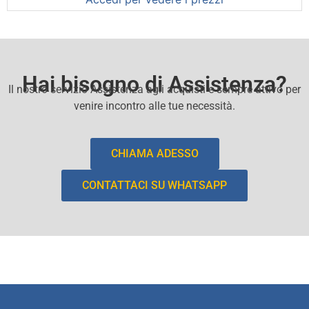
Hai bisogno di Assistenza?
Il nostro servizio Assistenza agli acquisti e sempre attivo per
venire incontro alle tue necessità.
CHIAMA ADESSO
CONTATTACI SU WHATSAPP