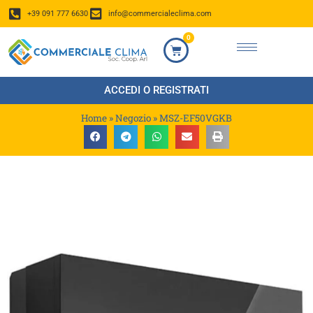
+39 091 777 6630
info@commercialeclima.com
0
ACCEDI O REGISTRATI
Home
»
Negozio
»
MSZ-EF50VGKB