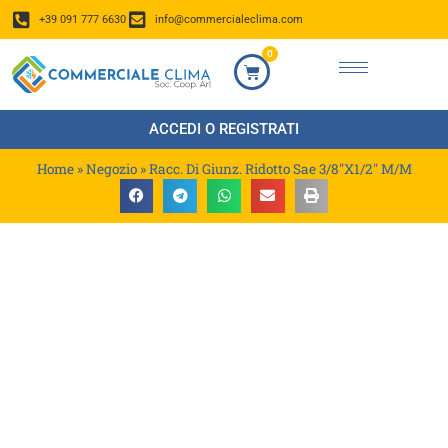
+39 091 777 6630
info@commercialeclima.com
0
ACCEDI O REGISTRATI
Home
»
Negozio
»
Racc. Di Giunz. Ridotto Sae 3/8″X1/2″ M/M