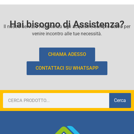
Hai bisogno di Assistenza?
Il nostro servizio Assistenza agli acquisti e sempre attivo per
venire incontro alle tue necessità.
CHIAMA ADESSO
CONTATTACI SU WHATSAPP
Cerca