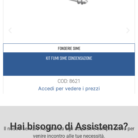
FONDERIE SIME
KIT FUMI SIME CONDENSAZIONE
COD: 8621
Accedi per vedere i prezzi
Hai bisogno di Assistenza?
Il nostro servizio Assistenza agli acquisti e sempre attivo per
venire incontro alle tue necessità.