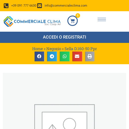
+39 091 777 6630
info@commercialeclima.com
0
ACCEDI O REGISTRATI
Home
»
Negozio
»
Sella D.160-50 Ppr