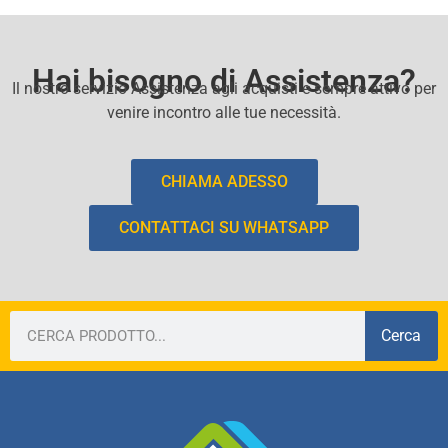
Hai bisogno di Assistenza?
Il nostro servizio Assistenza agli acquisti e sempre attivo per
venire incontro alle tue necessità.
CHIAMA ADESSO
CONTATTACI SU WHATSAPP
Cerca