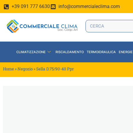
+39 091 777 6630
info@commercialeclima.com
CLIMATIZZAZIONE
RISCALDAMENTO
TERMOIDRAULICA
ENERGIE
Home
»
Negozio
»
Sella D.75/90-40 Ppr