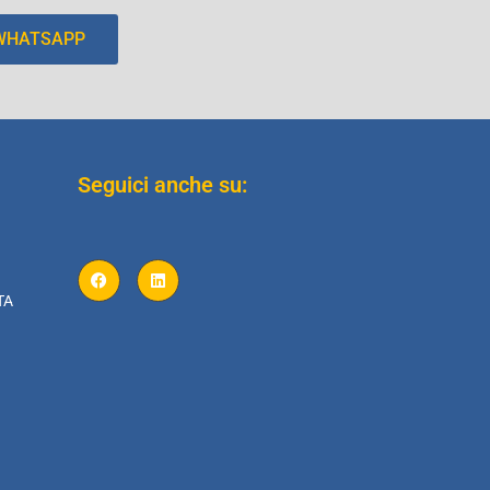
 WHATSAPP
Seguici anche su:
TA