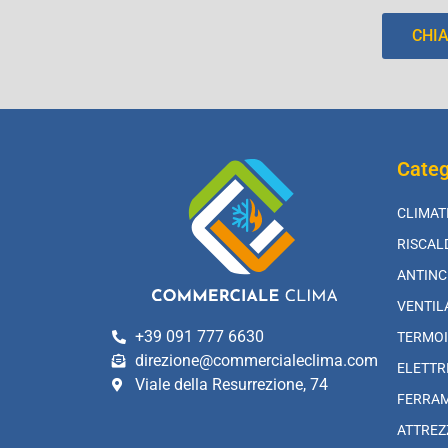
CHI
Categ
CLIMAT
RISCA
ANTINC
VENTIL
+39 091 777 6630
TERMOI
direzione@commercialeclima.com
ELETTR
Viale della Resurrezione, 74
FERRA
ATTREZ