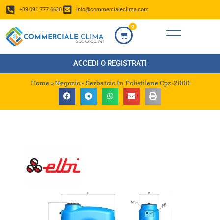
+39 091 777 6630
info@commercialeclima.com
0
ACCEDI O REGISTRATI
Home
»
Negozio
»
Serbatoio In Polietilene Cpz-2000