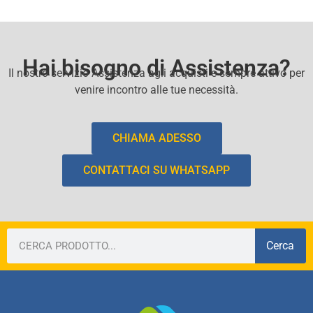
Hai bisogno di Assistenza?
Il nostro servizio Assistenza agli acquisti e sempre attivo per
venire incontro alle tue necessità.
CHIAMA ADESSO
CONTATTACI SU WHATSAPP
Cerca