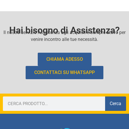
Hai bisogno di Assistenza?
Il nostro servizio Assistenza agli acquisti e sempre attivo per
venire incontro alle tue necessità.
CHIAMA ADESSO
CONTATTACI SU WHATSAPP
Cerca