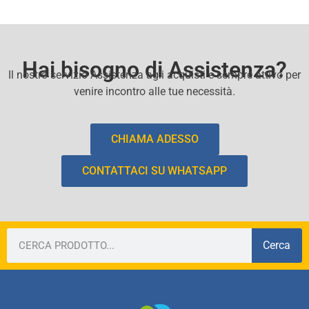
Hai bisogno di Assistenza?
Il nostro servizio Assistenza agli acquisti e sempre attivo per
venire incontro alle tue necessità.
CHIAMA ADESSO
CONTATTACI SU WHATSAPP
Cerca