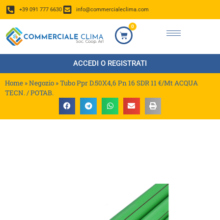
+39 091 777 6630
info@commercialeclima.com
0
ACCEDI O REGISTRATI
Home
»
Negozio
»
Tubo Ppr D.50X4,6 Pn 16 SDR 11 €/Mt ACQUA
TECN. / POTAB.