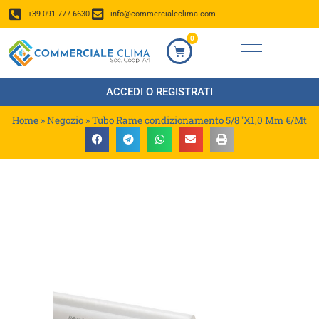
+39 091 777 6630
info@commercialeclima.com
0
ACCEDI O REGISTRATI
Home
»
Negozio
»
Tubo Rame condizionamento 5/8″X1,0 Mm €/Mt