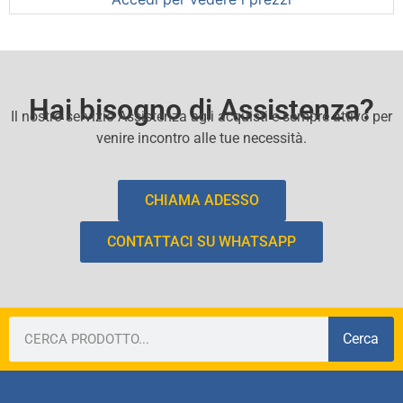
Hai bisogno di Assistenza?
Il nostro servizio Assistenza agli acquisti e sempre attivo per
venire incontro alle tue necessità.
CHIAMA ADESSO
CONTATTACI SU WHATSAPP
Cerca