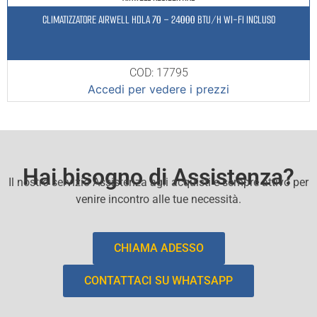
CLIMATIZZATORE AIRWELL HDLA 70 – 24000 BTU/H WI-FI INCLUSO
COD: 17795
Accedi per vedere i prezzi
Hai bisogno di Assistenza?
Il nostro servizio Assistenza agli acquisti e sempre attivo per
venire incontro alle tue necessità.
CHIAMA ADESSO
CONTATTACI SU WHATSAPP