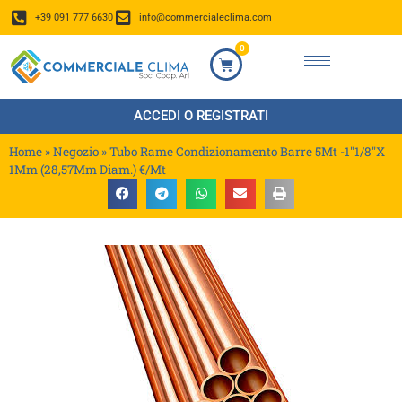
+39 091 777 6630
info@commercialeclima.com
0
ACCEDI O REGISTRATI
Home
»
Negozio
»
Tubo Rame Condizionamento Barre 5Mt -1″1/8″X
1Mm (28,57Mm Diam.) €/Mt