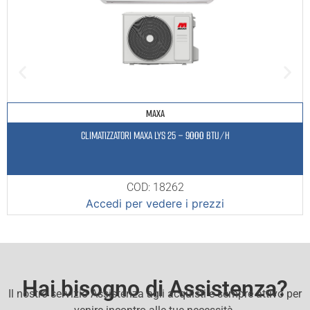
MAXA
CLIMATIZZATORI MAXA LYS 25 – 9000 BTU/H
COD: 18262
Accedi per vedere i prezzi
Hai bisogno di Assistenza?
Il nostro servizio Assistenza agli acquisti e sempre attivo per