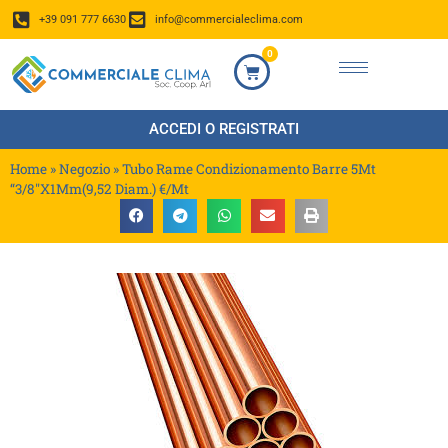
+39 091 777 6630
info@commercialeclima.com
0
ACCEDI O REGISTRATI
Home
»
Negozio
»
Tubo Rame Condizionamento Barre 5Mt
“3/8″X1Mm(9,52 Diam.) €/Mt