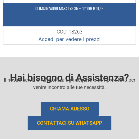
CLIMATIZZATORI MAXA LYS 35 – 12000 BTU/H
COD: 18263
Accedi per vedere i prezzi
Hai bisogno di Assistenza?
Il nostro servizio Assistenza agli acquisti e sempre attivo per
venire incontro alle tue necessità.
CHIAMA ADESSO
CONTATTACI SU WHATSAPP