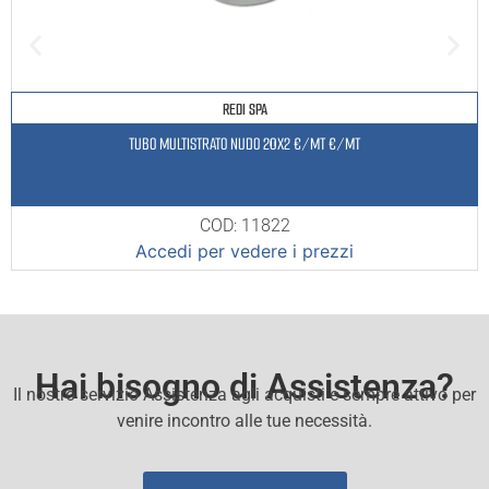
REDI SPA
TUBO MULTISTRATO NUDO 20X2 €/MT €/MT
COD: 11822
Accedi per vedere i prezzi
Hai bisogno di Assistenza?
Il nostro servizio Assistenza agli acquisti e sempre attivo per
venire incontro alle tue necessità.