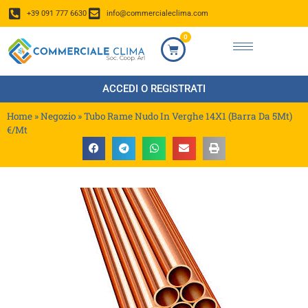
+39 091 777 6630
info@commercialeclima.com
0
ACCEDI O REGISTRATI
Home
»
Negozio
»
Tubo Rame Nudo In Verghe 14X1 (Barra Da 5Mt)
€/Mt