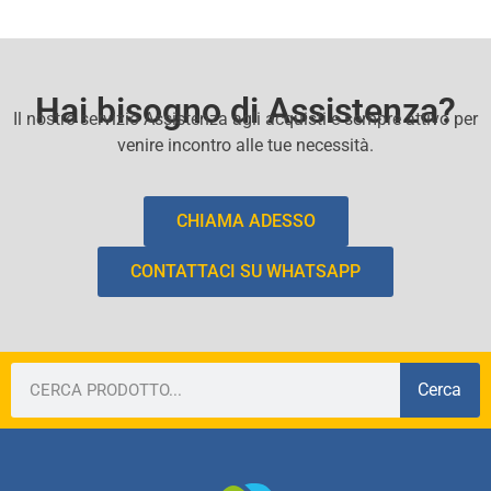
Hai bisogno di Assistenza?
Il nostro servizio Assistenza agli acquisti e sempre attivo per
venire incontro alle tue necessità.
CHIAMA ADESSO
CONTATTACI SU WHATSAPP
Cerca