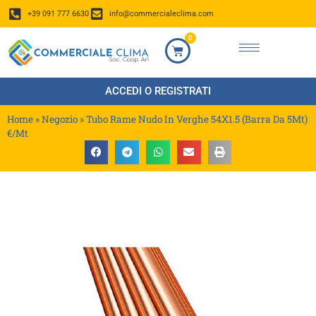
+39 091 777 6630
info@commercialeclima.com
0
ACCEDI O REGISTRATI
Home
»
Negozio
»
Tubo Rame Nudo In Verghe 54X1.5 (Barra Da 5Mt)
€/Mt