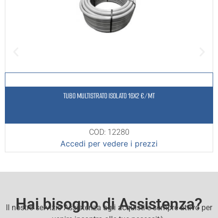
TUBO MULTISTRATO ISOLATO 16X2 €/MT
COD: 12280
Accedi per vedere i prezzi
Hai bisogno di Assistenza?
Il nostro servizio Assistenza agli acquisti e sempre attivo per