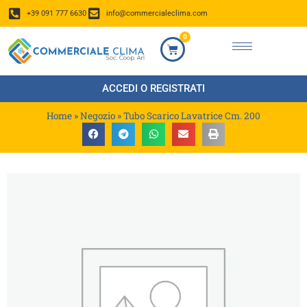
+39 091 777 6630
info@commercialeclima.com
0
ACCEDI O REGISTRATI
Home
»
Negozio
»
Tubo Scarico Lavatrice Cm. 200