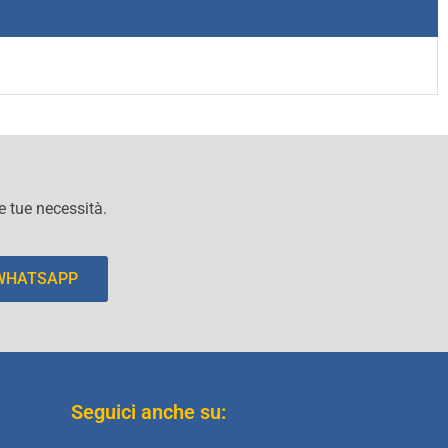
le tue necessità.
 WHATSAPP
Seguici anche su: