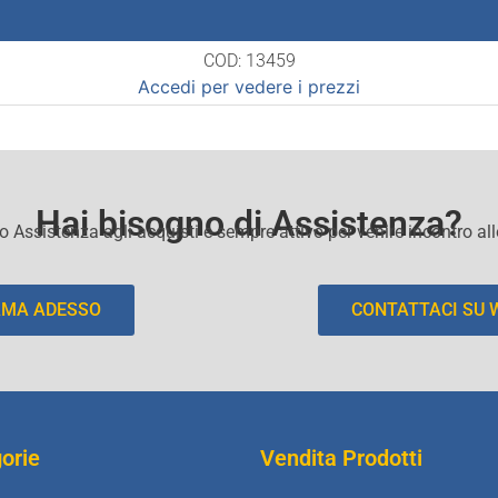
COD: 13459
Accedi per vedere i prezzi
Hai bisogno di Assistenza?
io Assistenza agli acquisti e sempre attivo per venire incontro al
AMA ADESSO
CONTATTACI SU
orie
Vendita Prodotti