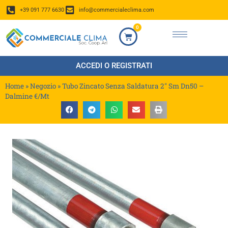
+39 091 777 6630
info@commercialeclima.com
0
ACCEDI O REGISTRATI
Home
»
Negozio
»
Tubo Zincato Senza Saldatura 2″ Sm Dn50 –
Dalmine €/Mt