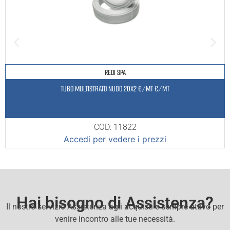
REDI SPA
TUBO MULTISTRATO NUDO 20X2 €/MT €/MT
COD: 11822
Accedi per vedere i prezzi
Hai bisogno di Assistenza?
Il nostro servizio Assistenza agli acquisti e sempre attivo per
venire incontro alle tue necessità.