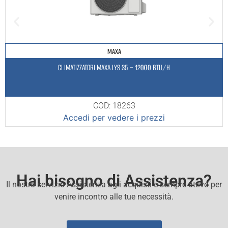
MAXA
CLIMATIZZATORI MAXA LYS 35 – 12000 BTU/H
COD: 18263
Accedi per vedere i prezzi
Hai bisogno di Assistenza?
Il nostro servizio Assistenza agli acquisti e sempre attivo per
venire incontro alle tue necessità.