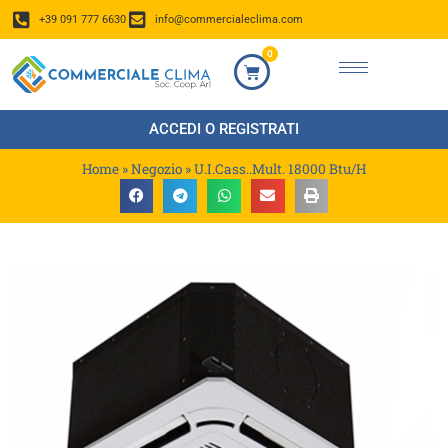
+39 091 777 6630
info@commercialeclima.com
0
ACCEDI O REGISTRATI
Home
»
Negozio
»
U.I.Cass..Mult. 18000 Btu/H