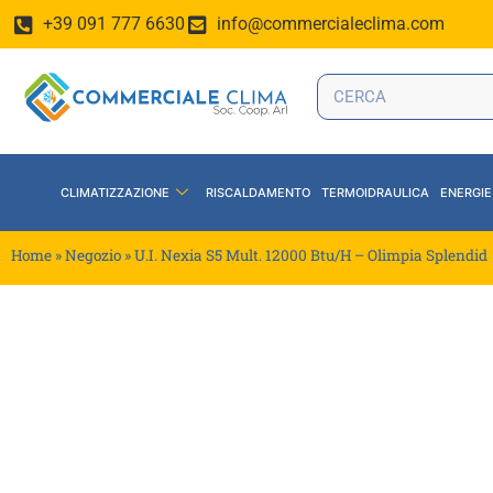
+39 091 777 6630
info@commercialeclima.com
CLIMATIZZAZIONE
RISCALDAMENTO
TERMOIDRAULICA
ENERGIE
Home
»
Negozio
»
U.I. Nexia S5 Mult. 12000 Btu/H – Olimpia Splendid