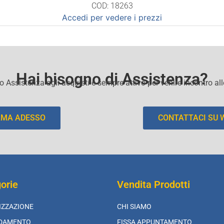
COD: 18263
Accedi per vedere i prezzi
Hai bisogno di Assistenza?
io Assistenza agli acquisti e sempre attivo per venire incontro al
AMA ADESSO
CONTATTACI SU
orie
Vendita Prodotti
IZZAZIONE
CHI SIAMO
LDAMENTO
FISSA APPUNTAMENTO