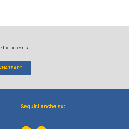
le tue necessità.
 WHATSAPP
Seguici anche su: