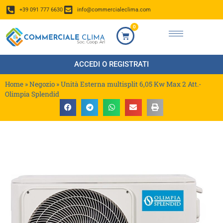
+39 091 777 6630
info@commercialeclima.com
0
ACCEDI O REGISTRATI
Home
»
Negozio
»
Unità Esterna multisplit 6,05 Kw Max 2 Att.-
Olimpia Splendid